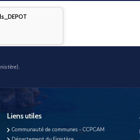
uls_DEPOT
nistère).
Liens utiles
Communauté de communes - CCPCAM
Département du Finistère