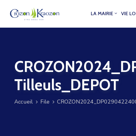
LA MAIRIE
VIE L
CROZON2024_DP0
Tilleuls_DEPOT
Accueil
File
CROZON2024_DP029042240026