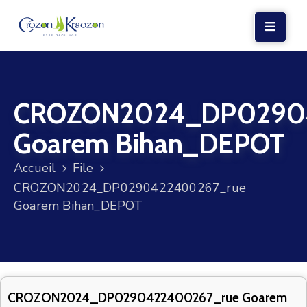
LA
MAIRIE
CROZON2024_DP0290
VIE
LOCALE
Goarem Bihan_DEPOT
VIE
Accueil
File
SOCIALE
CROZON2024_DP0290422400267_rue
TERRE
Goarem Bihan_DEPOT
ET
MER
VOS
DÉMARCHES
CROZON2024_DP0290422400267_rue Goarem