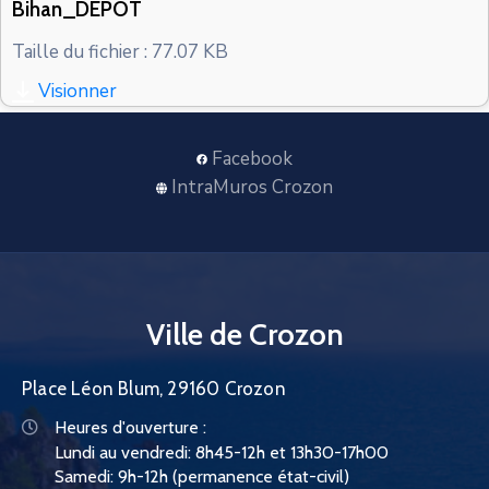
Bihan_DEPOT
CONTACT
Taille du fichier : 77.07 KB
Visionner
Facebook
IntraMuros Crozon
Ville de Crozon
Place Léon Blum, 29160 Crozon
Heures d'ouverture :
Lundi au vendredi: 8h45-12h et 13h30-17h00
Samedi: 9h-12h (permanence état-civil)