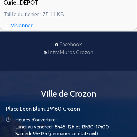
Curie_DEPOT
CONTACT
Taille du fichier : 75.11 KB
Visionner
Facebook
IntraMuros Crozon
Ville de Crozon
Place Léon Blum, 29160 Crozon
Heures d'ouverture :
Lundi au vendredi: 8h45-12h et 13h30-17h00
Samedi: 9h-12h (permanence état-civil)