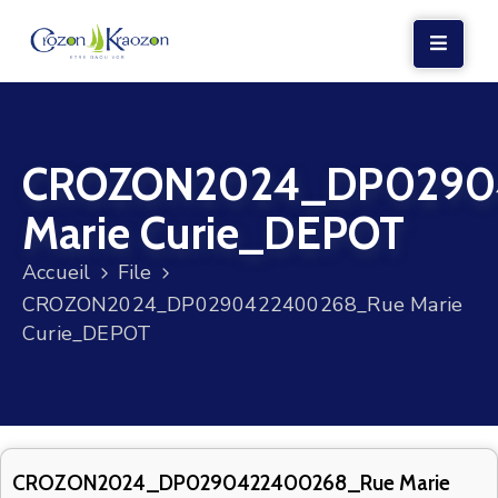
LA
MAIRIE
CROZON2024_DP0290
VIE
LOCALE
Marie Curie_DEPOT
VIE
Accueil
File
SOCIALE
CROZON2024_DP0290422400268_Rue Marie
TERRE
Curie_DEPOT
ET
MER
VOS
DÉMARCHES
CROZON2024_DP0290422400268_Rue Marie