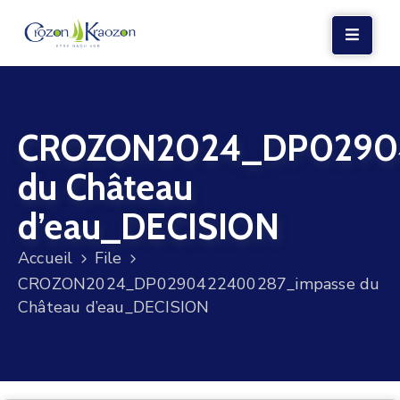
LA
MAIRIE
CROZON2024_DP02904
VIE
LOCALE
du Château
VIE
d’eau_DECISION
SOCIALE
Accueil
File
TERRE
CROZON2024_DP0290422400287_impasse du
ET
Château d’eau_DECISION
MER
VOS
DÉMARCHES