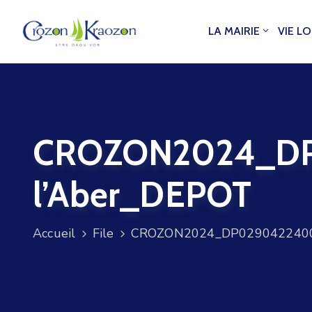
LA MAIRIE
VIE L
CROZON2024_DP
l’Aber_DEPOT
Accueil
File
CROZON2024_DP02904224003