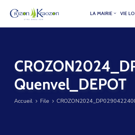
LA MAIRIE
VIE L
CROZON2024_DP0
Quenvel_DEPOT
Accueil
File
CROZON2024_DP029042240030