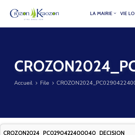
LA MAIRIE
VIE L
CROZON2024_PC
Accueil
File
CROZON2024_PC0290422400
CROZON2024_PC0290422400040_DECISION