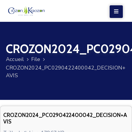
LA
MAIRIE
CROZON2024_PC02904
VIE
LOCALE
Accueil
File
VIE
CROZON2024_PC0290422400042_DECISION+
SOCIALE
AVIS
TERRE
ET
MER
VOS
CROZON2024_PC0290422400042_DECISION+A
VIS
DÉMARCHES