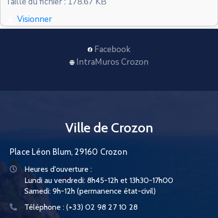
Taille du fichier : 178.67 KB
CONTACT
Visionner
Facebook
IntraMuros Crozon
Ville de Crozon
Place Léon Blum, 29160 Crozon
Heures d'ouverture :
Lundi au vendredi: 8h45-12h et 13h30-17h00
Samedi: 9h-12h (permanence état-civil)
Téléphone :
(+33) 02 98 27 10 28