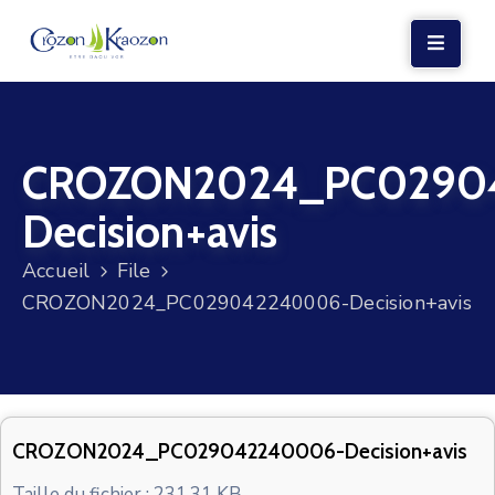
LA
MAIRIE
CROZON2024_PC0290
VIE
LOCALE
Decision+avis
VIE
Accueil
File
SOCIALE
CROZON2024_PC029042240006-Decision+avis
TERRE
ET
MER
VOS
CROZON2024_PC029042240006-Decision+avis
DÉMARCHES
Taille du fichier : 231.31 KB