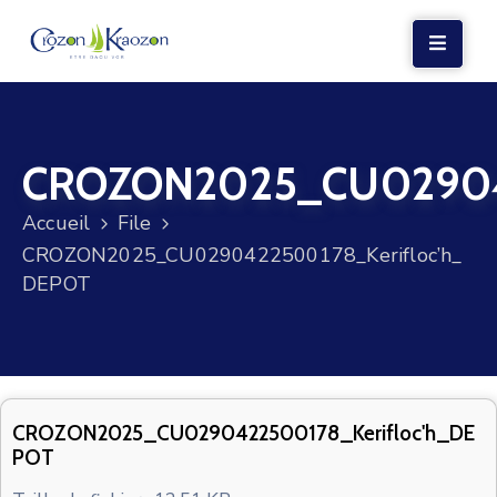
LA
MAIRIE
CROZON2025_CU029042
VIE
LOCALE
Accueil
File
VIE
CROZON2025_CU0290422500178_Kerifloc’h_
SOCIALE
DEPOT
TERRE
ET
MER
VOS
CROZON2025_CU0290422500178_Kerifloc'h_DE
POT
DÉMARCHES