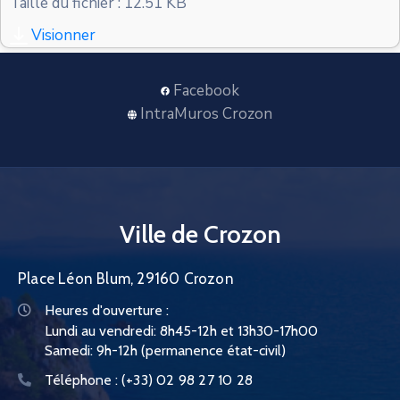
Taille du fichier : 12.51 KB
CONTACT
Visionner
Facebook
IntraMuros Crozon
Ville de Crozon
Place Léon Blum, 29160 Crozon
Heures d'ouverture :
Lundi au vendredi: 8h45-12h et 13h30-17h00
Samedi: 9h-12h (permanence état-civil)
Téléphone :
(+33) 02 98 27 10 28