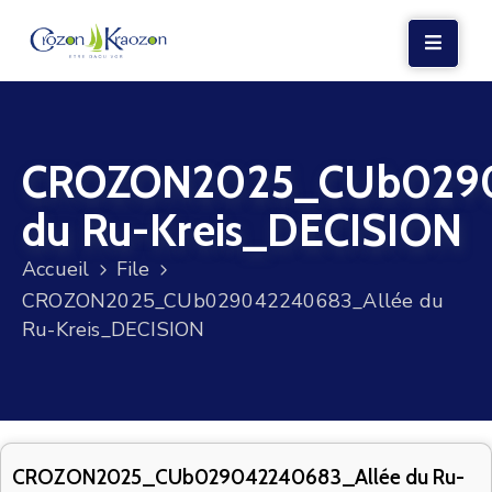
LA
MAIRIE
CROZON2025_CUb0290
VIE
LOCALE
du Ru-Kreis_DECISION
VIE
Accueil
File
SOCIALE
CROZON2025_CUb029042240683_Allée du
TERRE
Ru-Kreis_DECISION
ET
MER
VOS
DÉMARCHES
CROZON2025_CUb029042240683_Allée du Ru-