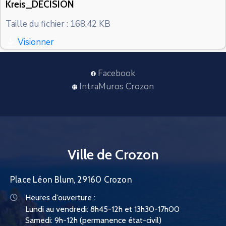
Kreis_DECISION
CONTACT
Taille du fichier : 168.42 KB
Visionner
Facebook
IntraMuros Crozon
Ville de Crozon
Place Léon Blum, 29160 Crozon
Heures d'ouverture :
Lundi au vendredi: 8h45-12h et 13h30-17h00
Samedi: 9h-12h (permanence état-civil)