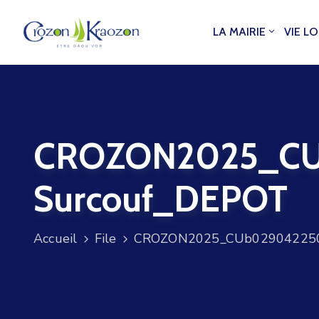
LA MAIRIE
VIE L
CROZON2025_CU
Surcouf_DEPOT
Accueil
File
CROZON2025_CUb029042250