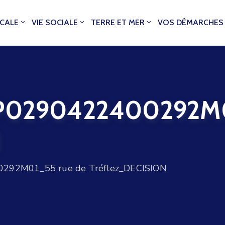
OCALE
VIE SOCIALE
TERRE ET MER
VOS DÉMARCHES
0290422400292M01
N
92M01_55 rue de Tréflez_DECISION