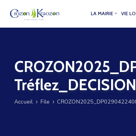
LA MAIRIE
VIE L
CROZON2025_DP
Tréflez_DECISIO
Accueil
File
CROZON2025_DP02904224002