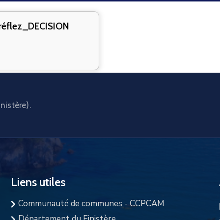
éflez_DECISION
nistère).
Liens utiles
Communauté de communes - CCPCAM
Département du Finistère