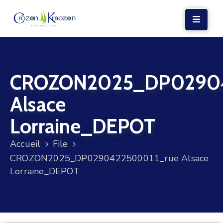
LA
MAIRIE
CROZON2025_DP02904
VIE
LOCALE
Alsace
VIE
Lorraine_DEPOT
SOCIALE
Accueil
File
TERRE
CROZON2025_DP0290422500011_rue Alsace
ET
Lorraine_DEPOT
MER
VOS
DÉMARCHES