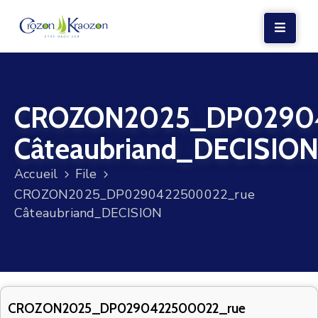
LA
MAIRIE
CROZON2025_DP0290
VIE
LOCALE
Câteaubriand_DECISIO
VIE
Accueil
File
SOCIALE
CROZON2025_DP0290422500022_rue
TERRE
Câteaubriand_DECISION
ET
MER
VOS
DÉMARCHES
CROZON2025_DP0290422500022_rue