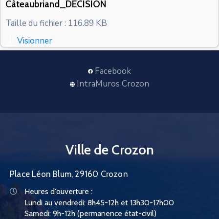
Câteaubriand_DECISION
CONTACT
Taille du fichier : 116.89 KB
Visionner
Facebook
IntraMuros Crozon
Ville de Crozon
Place Léon Blum, 29160 Crozon
Heures d'ouverture :
Lundi au vendredi: 8h45-12h et 13h30-17h00
Samedi: 9h-12h (permanence état-civil)