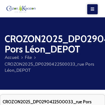
LA
MAIRIE
CROZON2025_DP0290
VIE
LOCALE
Pors Léon_DEPOT
VIE
Accueil
File
SOCIALE
CROZON2025_DP0290422500033_rue Pors
TERRE
Léon_DEPOT
ET
MER
VOS
DÉMARCHES
CROZON2025_DP0290422500033_rue Pors