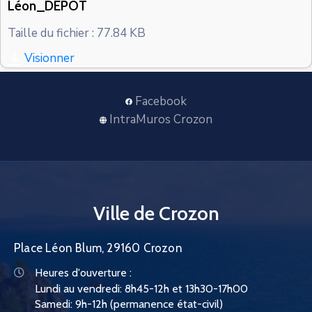
Léon_DEPOT
CONTACT
Taille du fichier : 77.84 KB
Visionner
Facebook
IntraMuros Crozon
Ville de Crozon
Place Léon Blum, 29160 Crozon
Heures d'ouverture :
Lundi au vendredi: 8h45-12h et 13h30-17h00
Samedi: 9h-12h (permanence état-civil)