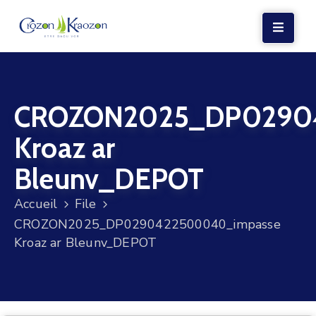
LA
MAIRIE
CROZON2025_DP0290
VIE
LOCALE
Kroaz ar
VIE
Bleunv_DEPOT
SOCIALE
Accueil
File
TERRE
CROZON2025_DP0290422500040_impasse
ET
Kroaz ar Bleunv_DEPOT
MER
VOS
DÉMARCHES