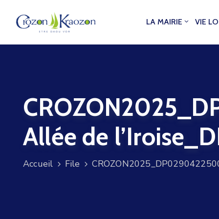
LA MAIRIE
VIE L
CROZON2025_DP0
Allée de l’Iroise
Accueil
File
CROZON2025_DP0290422500042