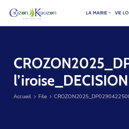
LA MAIRIE
VIE L
CROZON2025_DP
l’iroise_DECISION
Accueil
File
CROZON2025_DP029042250004