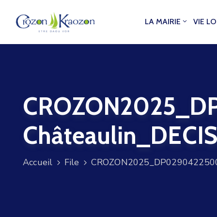
LA MAIRIE
VIE L
CROZON2025_DP
Châteaulin_DECI
Accueil
File
CROZON2025_DP02904225000