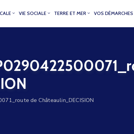
OCALE
VIE SOCIALE
TERRE ET MER
VOS DÉMARCHES
0290422500071_ro
SION
71_route de Châteaulin_DECISION