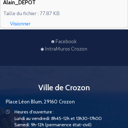
Alain_DEPOT
CONTACT
Taille du fichier : 77.87 KB
Visionner
Facebook
IntraMuros Crozon
Ville de Crozon
Place Léon Blum, 29160 Crozon
Heures d'ouverture :
Lundi au vendredi: 8h45-12h et 13h30-17h00
Samedi: 9h-12h (permanence état-civil)