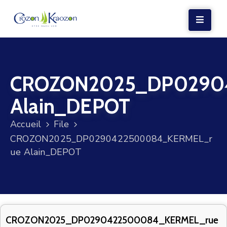
LA
MAIRIE
CROZON2025_DP0290
VIE
LOCALE
Alain_DEPOT
VIE
Accueil
File
SOCIALE
CROZON2025_DP0290422500084_KERMEL_r
TERRE
ue Alain_DEPOT
ET
MER
VOS
DÉMARCHES
CROZON2025_DP0290422500084_KERMEL_rue