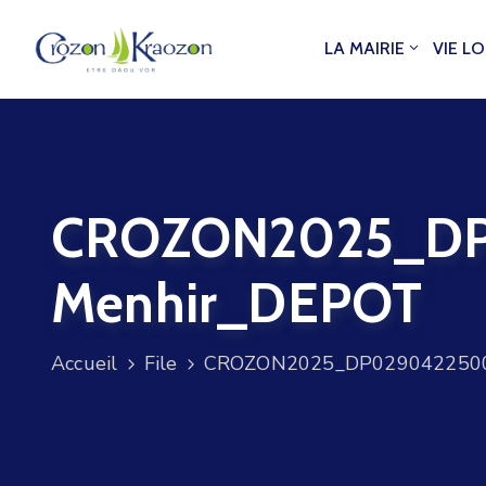
LA MAIRIE
VIE L
CROZON2025_DP
Menhir_DEPOT
Accueil
File
CROZON2025_DP0290422500