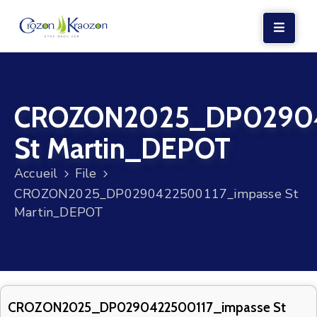
LA
MAIRIE
CROZON2025_DP02904
VIE
LOCALE
St Martin_DEPOT
VIE
Accueil
File
SOCIALE
CROZON2025_DP0290422500117_impasse St
TERRE
Martin_DEPOT
ET
MER
VOS
DÉMARCHES
CROZON2025_DP0290422500117_impasse St