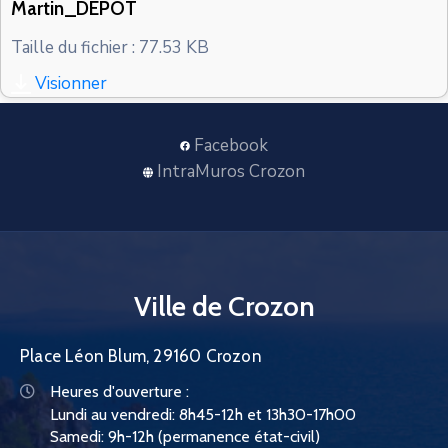
Martin_DEPOT
CONTACT
Taille du fichier : 77.53 KB
Visionner
Facebook
IntraMuros Crozon
Ville de Crozon
Place Léon Blum, 29160 Crozon
Heures d'ouverture :
Lundi au vendredi: 8h45-12h et 13h30-17h00
Samedi: 9h-12h (permanence état-civil)