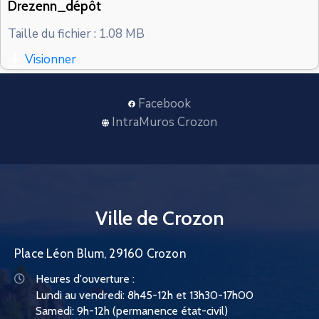
Drezenn_dépôt
CONTACT
Taille du fichier : 1.08 MB
Visionner
Facebook
IntraMuros Crozon
Ville de Crozon
Place Léon Blum, 29160 Crozon
Heures d'ouverture :
Lundi au vendredi: 8h45-12h et 13h30-17h00
Samedi: 9h-12h (permanence état-civil)