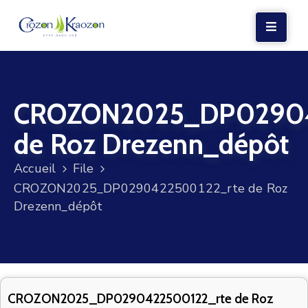
LA
MAIRIE
CROZON2025_DP02904
VIE
LOCALE
de Roz Drezenn_dépôt
VIE
Accueil
File
SOCIALE
CROZON2025_DP0290422500122_rte de Roz
TERRE
Drezenn_dépôt
ET
MER
VOS
DÉMARCHES
CROZON2025_DP0290422500122_rte de Roz