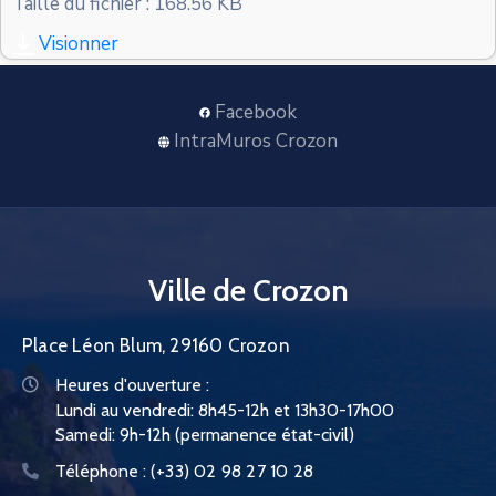
Taille du fichier : 168.56 KB
CONTACT
Visionner
Facebook
IntraMuros Crozon
Ville de Crozon
Place Léon Blum, 29160 Crozon
Heures d'ouverture :
Lundi au vendredi: 8h45-12h et 13h30-17h00
Samedi: 9h-12h (permanence état-civil)
Téléphone :
(+33) 02 98 27 10 28