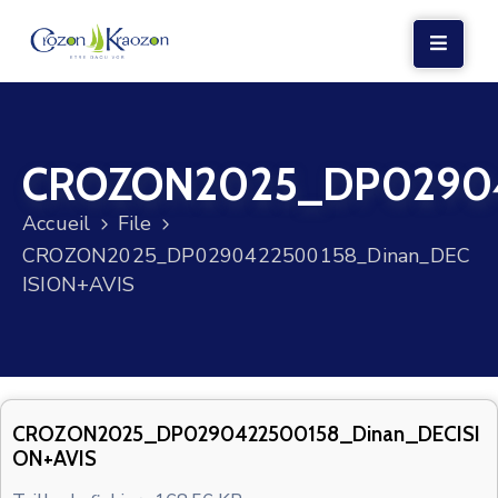
LA
MAIRIE
CROZON2025_DP02904
VIE
LOCALE
Accueil
File
VIE
CROZON2025_DP0290422500158_Dinan_DEC
SOCIALE
ISION+AVIS
TERRE
ET
MER
VOS
CROZON2025_DP0290422500158_Dinan_DECISI
ON+AVIS
DÉMARCHES