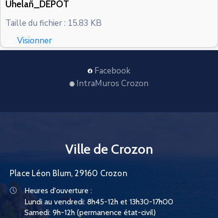
Uhelañ_DEPOT
CONTACT
Taille du fichier : 15.83 KB
Visionner
Facebook
IntraMuros Crozon
Ville de Crozon
Place Léon Blum, 29160 Crozon
Heures d'ouverture :
Lundi au vendredi: 8h45-12h et 13h30-17h00
Samedi: 9h-12h (permanence état-civil)