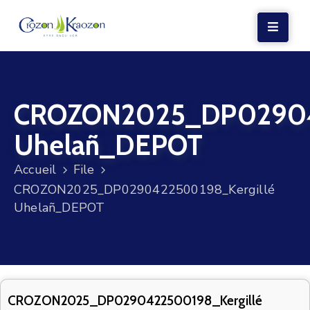
LA
MAIRIE
CROZON2025_DP029042
VIE
LOCALE
Uhelañ_DEPOT
VIE
Accueil
File
SOCIALE
CROZON2025_DP0290422500198_Kergillé
TERRE
Uhelañ_DEPOT
ET
MER
VOS
DÉMARCHES
CROZON2025_DP0290422500198_Kergillé