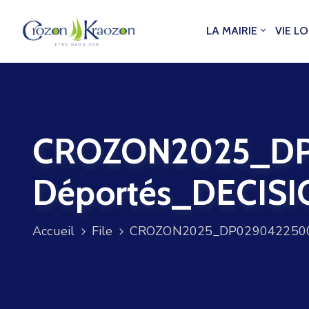
LA MAIRIE
VIE L
CROZON2025_DP
Déportés_DECIS
Accueil
File
CROZON2025_DP02904225002