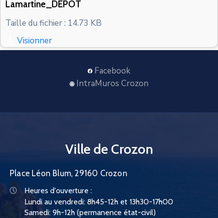
Lamartine_DEPOT
CONTACT
Taille du fichier : 14.73 KB
Visionner
Facebook
IntraMuros Crozon
Ville de Crozon
Place Léon Blum, 29160 Crozon
Heures d'ouverture :
Lundi au vendredi: 8h45-12h et 13h30-17h00
Samedi: 9h-12h (permanence état-civil)