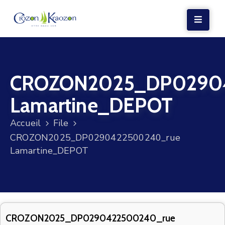
LA
MAIRIE
CROZON2025_DP0290
VIE
LOCALE
Lamartine_DEPOT
VIE
Accueil
File
SOCIALE
CROZON2025_DP0290422500240_rue
TERRE
Lamartine_DEPOT
ET
MER
VOS
DÉMARCHES
CROZON2025_DP0290422500240_rue