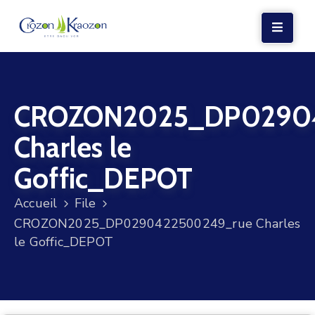
LA
MAIRIE
CROZON2025_DP0290
VIE
LOCALE
Charles le
VIE
Goffic_DEPOT
SOCIALE
Accueil
File
TERRE
CROZON2025_DP0290422500249_rue Charles
ET
le Goffic_DEPOT
MER
VOS
DÉMARCHES