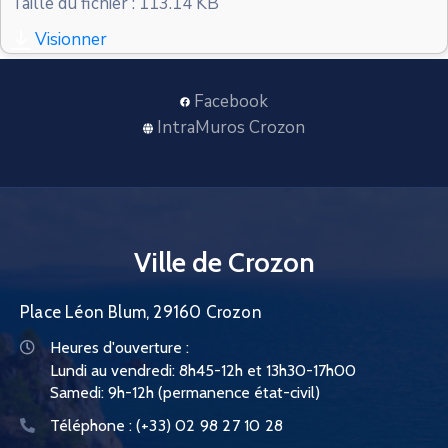
Taille du fichier : 113.14 KB
CONTACT
Visionner
Facebook
IntraMuros Crozon
Ville de Crozon
Place Léon Blum, 29160 Crozon
Heures d'ouverture :
Lundi au vendredi: 8h45-12h et 13h30-17h00
Samedi: 9h-12h (permanence état-civil)
Téléphone :
(+33) 02 98 27 10 28