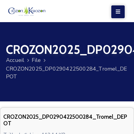
LA
MAIRIE
CROZON2025_DP0290
VIE
LOCALE
Accueil
File
VIE
CROZON2025_DP0290422500284_Tromel_DE
SOCIALE
POT
TERRE
ET
MER
VOS
CROZON2025_DP0290422500284_Tromel_DEP
OT
DÉMARCHES