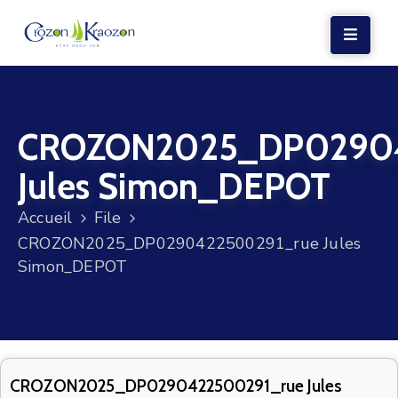
LA
MAIRIE
CROZON2025_DP02904
VIE
LOCALE
Jules Simon_DEPOT
VIE
Accueil
File
SOCIALE
CROZON2025_DP0290422500291_rue Jules
TERRE
Simon_DEPOT
ET
MER
VOS
DÉMARCHES
CROZON2025_DP0290422500291_rue Jules