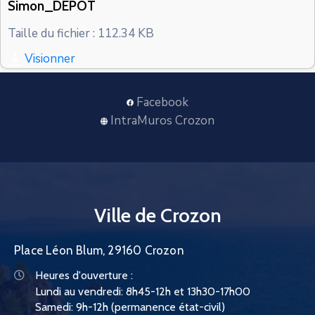
Simon_DEPOT
CONTACT
Taille du fichier : 112.34 KB
Visionner
Facebook
IntraMuros Crozon
Ville de Crozon
Place Léon Blum, 29160 Crozon
Heures d'ouverture :
Lundi au vendredi: 8h45-12h et 13h30-17h00
Samedi: 9h-12h (permanence état-civil)