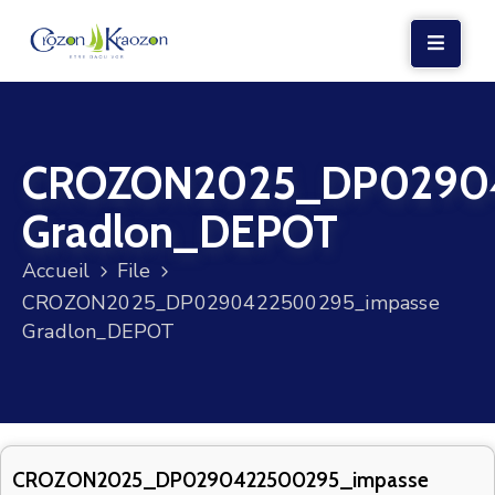
LA
MAIRIE
CROZON2025_DP02904
VIE
LOCALE
Gradlon_DEPOT
VIE
Accueil
File
SOCIALE
CROZON2025_DP0290422500295_impasse
TERRE
Gradlon_DEPOT
ET
MER
VOS
DÉMARCHES
CROZON2025_DP0290422500295_impasse