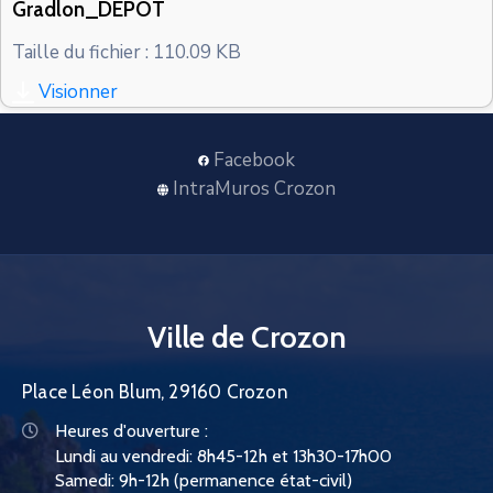
Gradlon_DEPOT
CONTACT
Taille du fichier : 110.09 KB
Visionner
Facebook
IntraMuros Crozon
Ville de Crozon
Place Léon Blum, 29160 Crozon
Heures d'ouverture :
Lundi au vendredi: 8h45-12h et 13h30-17h00
Samedi: 9h-12h (permanence état-civil)