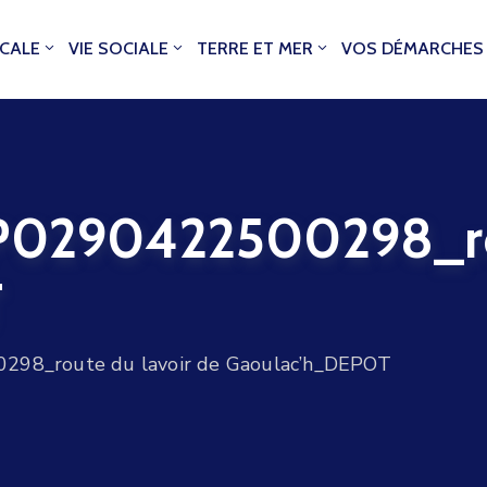
OCALE
VIE SOCIALE
TERRE ET MER
VOS DÉMARCHES
290422500298_rout
T
8_route du lavoir de Gaoulac’h_DEPOT