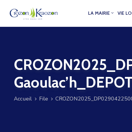
LA MAIRIE
VIE L
CROZON2025_DP0
Gaoulac’h_DEPO
Accueil
File
CROZON2025_DP029042250029