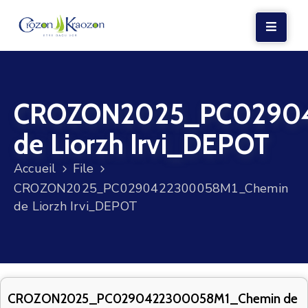
LA
MAIRIE
CROZON2025_PC0290
VIE
LOCALE
de Liorzh Irvi_DEPOT
VIE
Accueil
File
SOCIALE
CROZON2025_PC0290422300058M1_Chemin
TERRE
de Liorzh Irvi_DEPOT
ET
MER
VOS
DÉMARCHES
CROZON2025_PC0290422300058M1_Chemin de