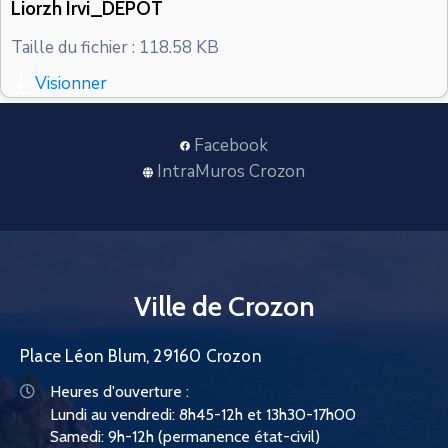
Liorzh Irvi_DEPOT
CONTACT
Taille du fichier : 118.58 KB
Visionner
Facebook
IntraMuros Crozon
Ville de Crozon
Place Léon Blum, 29160 Crozon
Heures d'ouverture :
Lundi au vendredi: 8h45-12h et 13h30-17h00
Samedi: 9h-12h (permanence état-civil)