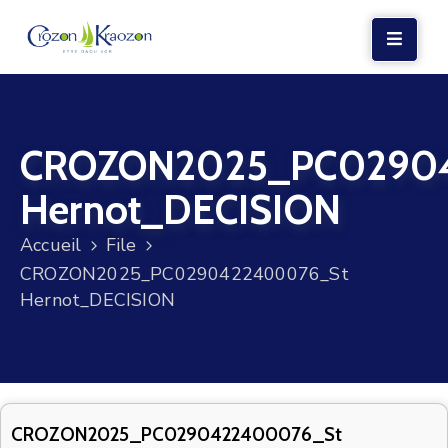
LA
MAIRIE
CROZON2025_PC0290
VIE
LOCALE
Hernot_DECISION
VIE
Accueil
File
SOCIALE
CROZON2025_PC0290422400076_St
TERRE
Hernot_DECISION
ET
MER
VOS
DÉMARCHES
CROZON2025_PC0290422400076_St