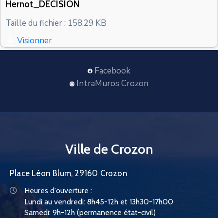
Hernot_DECISION
CONTACT
Taille du fichier : 158.29 KB
Visionner
Facebook
IntraMuros Crozon
Ville de Crozon
Place Léon Blum, 29160 Crozon
Heures d'ouverture :
Lundi au vendredi: 8h45-12h et 13h30-17h00
Samedi: 9h-12h (permanence état-civil)