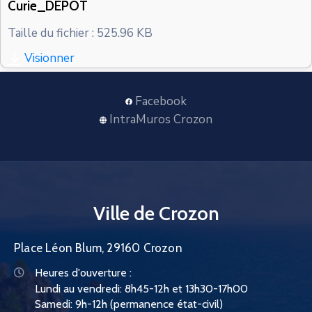
Curie_DEPOT
CONTACT
Taille du fichier : 525.96 KB
Visionner
Facebook
IntraMuros Crozon
Ville de Crozon
Place Léon Blum, 29160 Crozon
Heures d'ouverture :
Lundi au vendredi: 8h45-12h et 13h30-17h00
Samedi: 9h-12h (permanence état-civil)