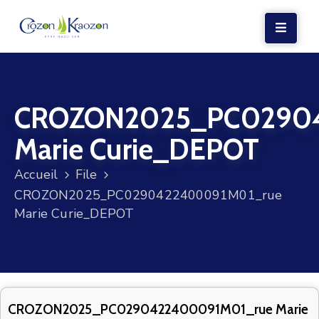
LA
MAIRIE
CROZON2025_PC0290
VIE
LOCALE
Marie Curie_DEPOT
VIE
Accueil
File
SOCIALE
CROZON2025_PC0290422400091M01_rue
TERRE
Marie Curie_DEPOT
ET
MER
VOS
DÉMARCHES
CROZON2025_PC0290422400091M01_rue Marie