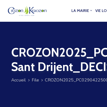
LA MAIRIE
VIE L
CROZON2025_PC
Sant Drijent_DEC
Accueil
File
CROZON2025_PC029042250002