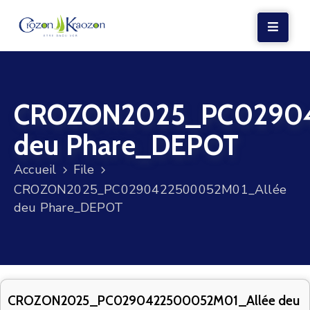
LA
MAIRIE
CROZON2025_PC02904
VIE
LOCALE
deu Phare_DEPOT
VIE
Accueil
File
SOCIALE
CROZON2025_PC0290422500052M01_Allée
TERRE
deu Phare_DEPOT
ET
MER
VOS
DÉMARCHES
CROZON2025_PC0290422500052M01_Allée deu