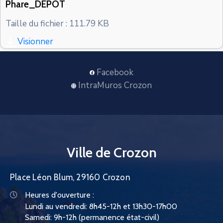
Phare_DEPOT
CONTACT
Taille du fichier : 111.79 KB
Visionner
Facebook
IntraMuros Crozon
Ville de Crozon
Place Léon Blum, 29160 Crozon
Heures d'ouverture :
Lundi au vendredi: 8h45-12h et 13h30-17h00
Samedi: 9h-12h (permanence état-civil)