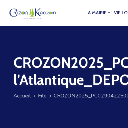
LA MAIRIE
VIE L
CROZON2025_PC
l’Atlantique_DEP
Accueil
File
CROZON2025_PC029042250005