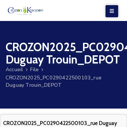
LA
MAIRIE
CROZON2025_PC02904
VIE
LOCALE
Duguay Trouin_DEPOT
VIE
Accueil
File
SOCIALE
CROZON2025_PC0290422500103_rue
TERRE
Duguay Trouin_DEPOT
ET
MER
VOS
DÉMARCHES
CROZON2025_PC0290422500103_rue Duguay