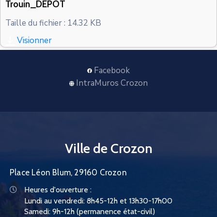
Trouin_DEPOT
CONTACT
Taille du fichier : 14.32 KB
Visionner
Facebook
IntraMuros Crozon
Ville de Crozon
Place Léon Blum, 29160 Crozon
Heures d'ouverture :
Lundi au vendredi: 8h45-12h et 13h30-17h00
Samedi: 9h-12h (permanence état-civil)