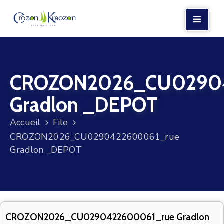
LA
MAIRIE
CROZON2026_CU0290
VIE
LOCALE
Gradlon _DEPOT
VIE
Accueil
File
SOCIALE
CROZON2026_CU0290422600061_rue
TERRE
Gradlon _DEPOT
ET
MER
VOS
DÉMARCHES
CROZON2026_CU0290422600061_rue Gradlon