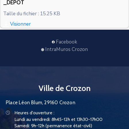
_DEPOT
CONTACT
Taille du fichier : 15.25 KB
Visionner
Facebook
IntraMuros Crozon
Ville de Crozon
Place Léon Blum, 29160 Crozon
Heures d'ouverture :
Lundi au vendredi: 8h45-12h et 13h30-17h00
Samedi: 9h-12h (permanence état-civil)