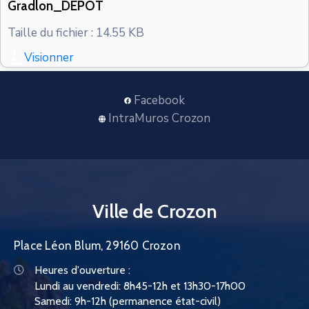
Gradlon_DEPOT
CONTACT
Taille du fichier : 14.55 KB
Visionner
Facebook
IntraMuros Crozon
Ville de Crozon
Place Léon Blum, 29160 Crozon
Heures d'ouverture :
Lundi au vendredi: 8h45-12h et 13h30-17h00
Samedi: 9h-12h (permanence état-civil)