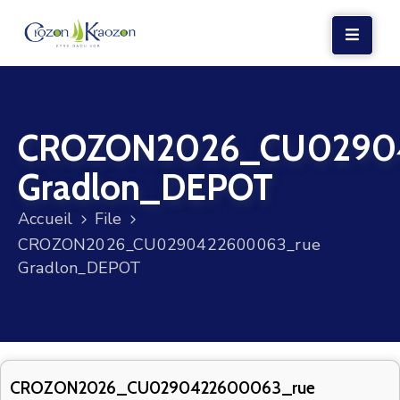
LA
MAIRIE
CROZON2026_CU0290
VIE
LOCALE
Gradlon_DEPOT
VIE
Accueil
File
SOCIALE
CROZON2026_CU0290422600063_rue
TERRE
Gradlon_DEPOT
ET
MER
VOS
DÉMARCHES
CROZON2026_CU0290422600063_rue