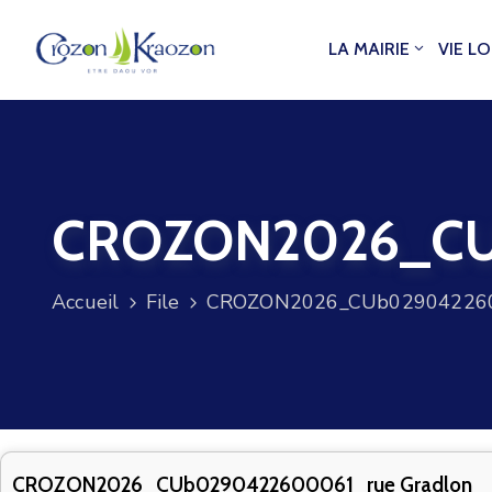
LA MAIRIE
VIE L
CROZON2026_CUb
Accueil
File
CROZON2026_CUb0290422600
CROZON2026_CUb0290422600061_rue Gradlon_