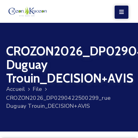
LA
MAIRIE
CROZON2026_DP0290
VIE
LOCALE
Duguay
VIE
Trouin_DECISION+AVIS
SOCIALE
Accueil
File
TERRE
CROZON2026_DP0290422500299_rue
ET
Duguay Trouin_DECISION+AVIS
MER
VOS
DÉMARCHES