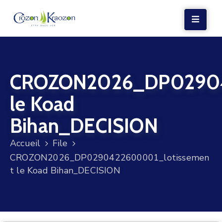
LA
MAIRIE
CROZON2026_DP02904
VIE
LOCALE
le Koad
VIE
Bihan_DECISION
SOCIALE
Accueil
File
TERRE
CROZON2026_DP0290422600001_lotissemen
ET
t le Koad Bihan_DECISION
MER
VOS
DÉMARCHES