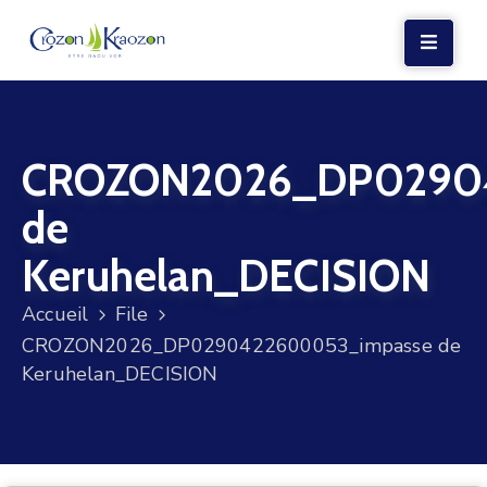
LA
MAIRIE
CROZON2026_DP02904
VIE
LOCALE
de
VIE
Keruhelan_DECISION
SOCIALE
Accueil
File
TERRE
CROZON2026_DP0290422600053_impasse de
ET
Keruhelan_DECISION
MER
VOS
DÉMARCHES