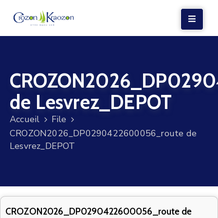
LA
MAIRIE
CROZON2026_DP02904
VIE
LOCALE
de Lesvrez_DEPOT
VIE
Accueil
File
SOCIALE
CROZON2026_DP0290422600056_route de
TERRE
Lesvrez_DEPOT
ET
MER
VOS
DÉMARCHES
CROZON2026_DP0290422600056_route de