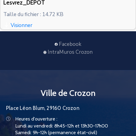
Lesvrez_DEPOT
CONTACT
Taille du fichier : 14.72 KB
Visionner
Facebook
IntraMuros Crozon
Ville de Crozon
Place Léon Blum, 29160 Crozon
Heures d'ouverture :
Lundi au vendredi: 8h45-12h et 13h30-17h00
Samedi: 9h-12h (permanence état-civil)