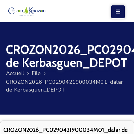
LA
MAIRIE
CROZON2026_PC02904
VIE
LOCALE
de Kerbasguen_DEPOT
VIE
Accueil
File
SOCIALE
CROZON2026_PC0290421900034M01_dalar
TERRE
de Kerbasguen_DEPOT
ET
MER
VOS
DÉMARCHES
CROZON2026_PC0290421900034M01_dalar de