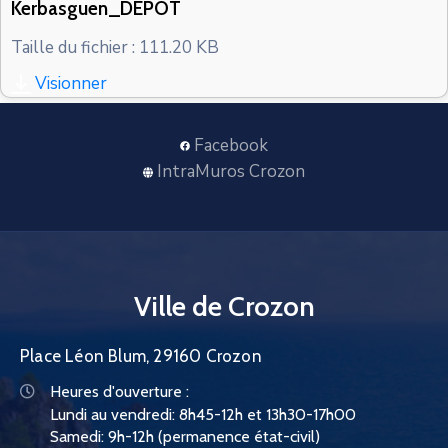
Kerbasguen_DEPOT
CONTACT
Taille du fichier : 111.20 KB
Visionner
Facebook
IntraMuros Crozon
Ville de Crozon
Place Léon Blum, 29160 Crozon
Heures d'ouverture :
Lundi au vendredi: 8h45-12h et 13h30-17h00
Samedi: 9h-12h (permanence état-civil)