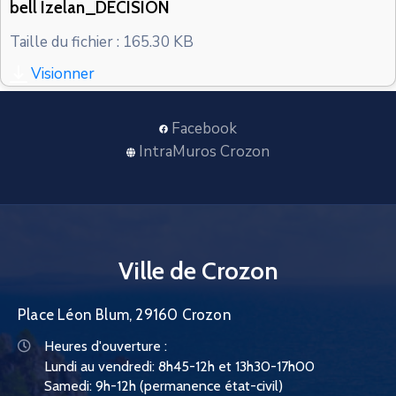
bell Izelan_DECISION
CONTACT
Taille du fichier : 165.30 KB
Visionner
Facebook
IntraMuros Crozon
Ville de Crozon
Place Léon Blum, 29160 Crozon
Heures d'ouverture :
Lundi au vendredi: 8h45-12h et 13h30-17h00
Samedi: 9h-12h (permanence état-civil)