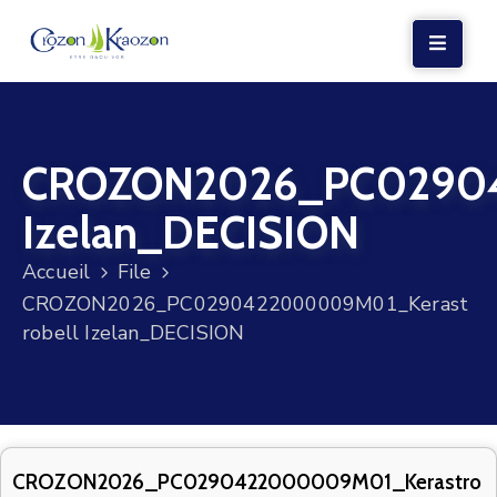
LA
MAIRIE
CROZON2026_PC02904
VIE
LOCALE
Izelan_DECISION
VIE
Accueil
File
SOCIALE
CROZON2026_PC0290422000009M01_Kerast
TERRE
robell Izelan_DECISION
ET
MER
VOS
DÉMARCHES
CROZON2026_PC0290422000009M01_Kerastro