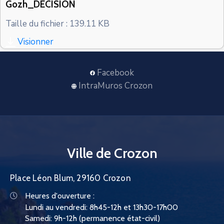
Gozh_DECISION
CONTACT
Taille du fichier : 139.11 KB
Visionner
Facebook
IntraMuros Crozon
Ville de Crozon
Place Léon Blum, 29160 Crozon
Heures d'ouverture :
Lundi au vendredi: 8h45-12h et 13h30-17h00
Samedi: 9h-12h (permanence état-civil)