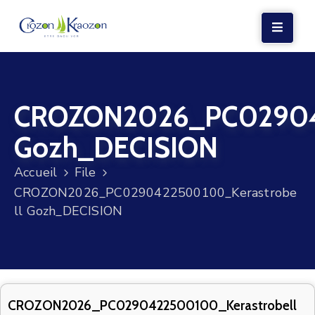
LA
MAIRIE
CROZON2026_PC029042
VIE
LOCALE
Gozh_DECISION
VIE
Accueil
File
SOCIALE
CROZON2026_PC0290422500100_Kerastrobe
TERRE
ll Gozh_DECISION
ET
MER
VOS
DÉMARCHES
CROZON2026_PC0290422500100_Kerastrobell